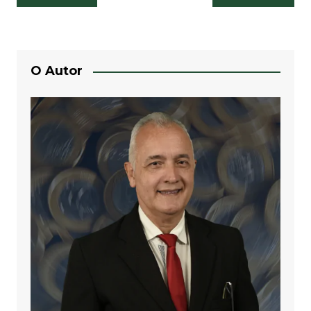
de
Post
O Autor