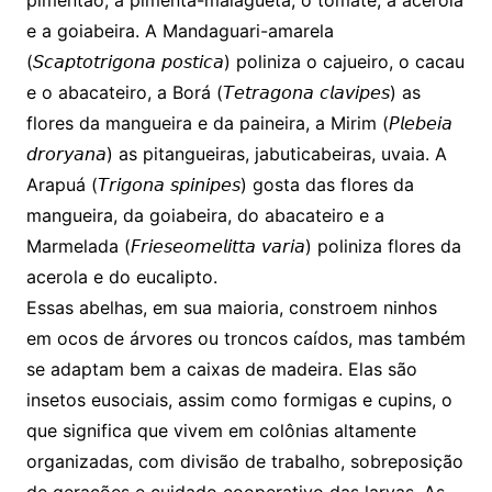
pimentão, a pimenta-malagueta, o tomate, a acerola
e a goiabeira. A Mandaguari-amarela
(𝘚𝘤𝘢𝘱𝘵𝘰𝘵𝘳𝘪𝘨𝘰𝘯𝘢 𝘱𝘰𝘴𝘵𝘪𝘤𝘢) poliniza o cajueiro, o cacau
e o abacateiro, a Borá (𝘛𝘦𝘵𝘳𝘢𝘨𝘰𝘯𝘢 𝘤𝘭𝘢𝘷𝘪𝘱𝘦𝘴) as
flores da mangueira e da paineira, a Mirim (𝘗𝘭𝘦𝘣𝘦𝘪𝘢
𝘥𝘳𝘰𝘳𝘺𝘢𝘯𝘢) as pitangueiras, jabuticabeiras, uvaia. A
Arapuá (𝘛𝘳𝘪𝘨𝘰𝘯𝘢 𝘴𝘱𝘪𝘯𝘪𝘱𝘦𝘴) gosta das flores da
mangueira, da goiabeira, do abacateiro e a
Marmelada (𝘍𝘳𝘪𝘦𝘴𝘦𝘰𝘮𝘦𝘭𝘪𝘵𝘵𝘢 𝘷𝘢𝘳𝘪𝘢) poliniza flores da
acerola e do eucalipto.
Essas abelhas, em sua maioria, constroem ninhos
em ocos de árvores ou troncos caídos, mas também
se adaptam bem a caixas de madeira. Elas são
insetos eusociais, assim como formigas e cupins, o
que significa que vivem em colônias altamente
organizadas, com divisão de trabalho, sobreposição