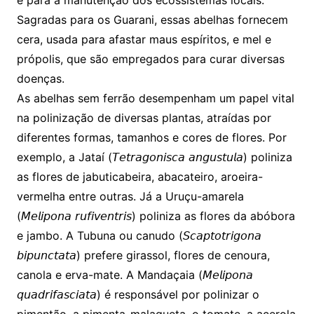
e para a manutenção dos ecossistemas locais.
Sagradas para os Guarani, essas abelhas fornecem
cera, usada para afastar maus espíritos, e mel e
própolis, que são empregados para curar diversas
doenças.
As abelhas sem ferrão desempenham um papel vital
na polinização de diversas plantas, atraídas por
diferentes formas, tamanhos e cores de flores. Por
exemplo, a Jataí (𝘛𝘦𝘵𝘳𝘢𝘨𝘰𝘯𝘪𝘴𝘤𝘢 𝘢𝘯𝘨𝘶𝘴𝘵𝘶𝘭𝘢) poliniza
as flores de jabuticabeira, abacateiro, aroeira-
vermelha entre outras. Já a Uruçu-amarela
(𝘔𝘦𝘭𝘪𝘱𝘰𝘯𝘢 𝘳𝘶𝘧𝘪𝘷𝘦𝘯𝘵𝘳𝘪𝘴) poliniza as flores da abóbora
e jambo. A Tubuna ou canudo (𝘚𝘤𝘢𝘱𝘵𝘰𝘵𝘳𝘪𝘨𝘰𝘯𝘢
𝘣𝘪𝘱𝘶𝘯𝘤𝘵𝘢𝘵𝘢) prefere girassol, flores de cenoura,
canola e erva-mate. A Mandaçaia (𝘔𝘦𝘭𝘪𝘱𝘰𝘯𝘢
𝘲𝘶𝘢𝘥𝘳𝘪𝘧𝘢𝘴𝘤𝘪𝘢𝘵𝘢) é responsável por polinizar o