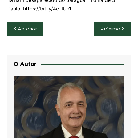
haviam desaparecido do Jaraguá – Folha de S.
Paulo: https://bit.ly/4cTlUh1
Navegação
Anterior
Próximo
de
Post
O Autor