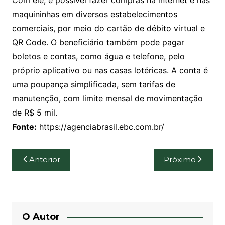
Com ele, é possível fazer compras na internet e nas
maquininhas em diversos estabelecimentos
comerciais, por meio do cartão de débito virtual e
QR Code. O beneficiário também pode pagar
boletos e contas, como água e telefone, pelo
próprio aplicativo ou nas casas lotéricas. A conta é
uma poupança simplificada, sem tarifas de
manutenção, com limite mensal de movimentação
de R$ 5 mil.
Fonte:
https://agenciabrasil.ebc.com.br/
Navegação
Anterior
Próximo
de
Post
O Autor