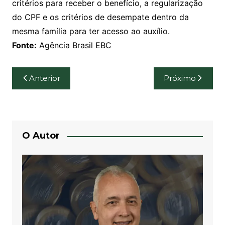
critérios para receber o benefício, a regularização
do CPF e os critérios de desempate dentro da
mesma família para ter acesso ao auxílio.
Fonte:
Agência Brasil EBC
Navegação
Anterior
Próximo
de
Post
O Autor