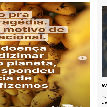
Wa
Fo
De