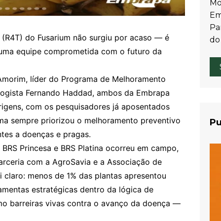
Mo
Em
Par
al (R4T) do Fusarium não surgiu por acaso — é
do
 uma equipe comprometida com o futuro da
 Amorim, líder do Programa de Melhoramento
tologista Fernando Haddad, ambos da Embrapa
origens, com os pesquisadores já aposentados
rama sempre priorizou o melhoramento preventivo
Pu
ntes a doenças e pragas.
s BRS Princesa e BRS Platina ocorreu em campo,
rceria com a AgroSavia e a Associação de
i claro: menos de 1% das plantas apresentou
ramentas estratégicas dentro da lógica de
o barreiras vivas contra o avanço da doença —