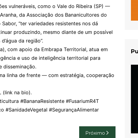
iões vulneráveis, como o Vale do Ribeira (SP) —
o Aranha, da Associação dos Bananicultores do
 Sabor, “ter variedades resistentes nos dá
tinuar produzindo, mesmo diante de um possível
d’água da região”.
pa), com apoio da Embrapa Territorial, atua em
Pu
gência e uso de inteligência territorial para
e disseminação.
e na linha de frente — com estratégia, cooperação
(link na bio).
cultura #BananaResistente #FusariumR4T
o #SanidadeVegetal #SegurançaAlimentar
Próximo