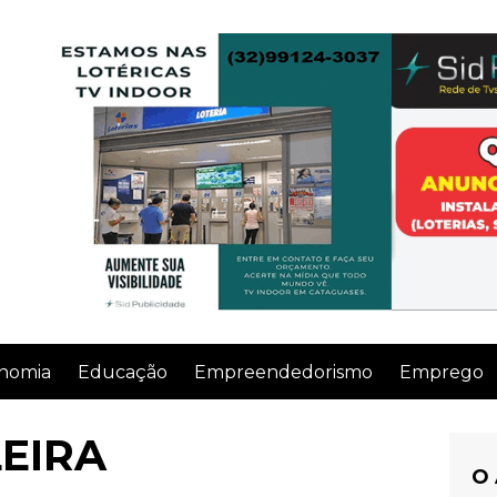
nomia
Educação
Empreendedorismo
Emprego
EIRA
O 