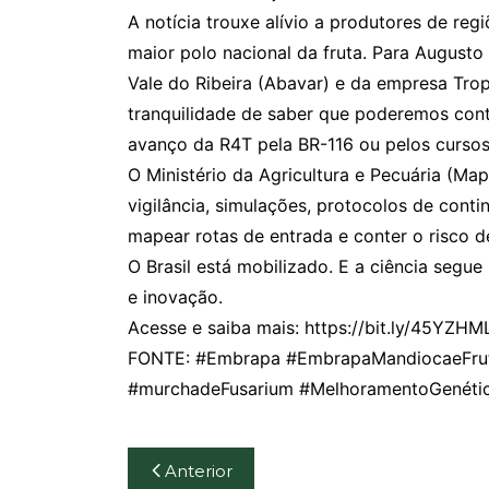
A notícia trouxe alívio a produtores de reg
maior polo nacional da fruta. Para August
Vale do Ribeira (Abavar) e da empresa Trop
tranquilidade de saber que poderemos con
avanço da R4T pela BR-116 ou pelos cursos 
O Ministério da Agricultura e Pecuária (Ma
vigilância, simulações, protocolos de contin
mapear rotas de entrada e conter o risco d
O Brasil está mobilizado. E a ciência segu
e inovação.
Acesse e saiba mais: https://bit.ly/45YZHML 
FONTE: #Embrapa #EmbrapaMandiocaeFruti
#murchadeFusarium #MelhoramentoGenétic
Navegação
Anterior