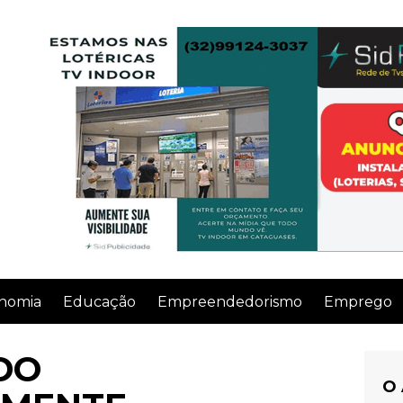
nomia
Educação
Empreendedorismo
Emprego
DO
O 