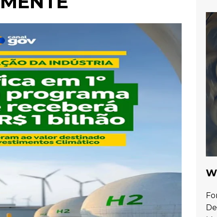
LMENTE
Wa
Fo
De