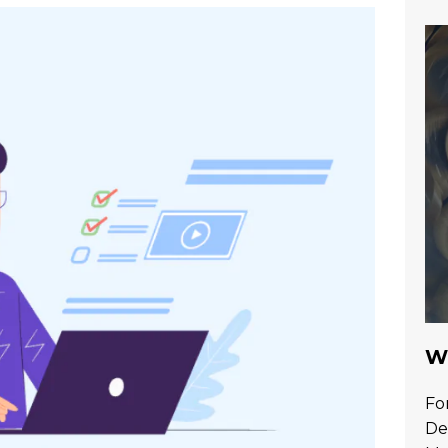
Wa
Fo
De