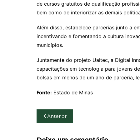
de cursos gratuitos de qualificação profiss
bem como de interiorizar as demais políti
Além disso, estabelece parcerias junto a ent
incentivando e fomentando a cultura inova
municípios.
Juntamente do projeto Uaitec, a Digital I
capacitações em tecnologia para jovens de 
bolsas em menos de um ano de parceria, le
Fonte:
Estado de Minas
Navegação
Anterior
de
Post
Deixe um comentário