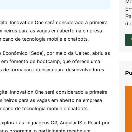
Mo
Em
Par
gital Innovation One será considerado a primeira
do
mineiros para as vagas em aberto na empresa
ricano de tecnologia mobile e chatbots.
 Econômico (Sede), por meio da Uaitec, abriu as
ão em fomento de bootcamp, que oferece uma
ios de formação intensiva para desenvolvedores
Pu
gital Innovation One será considerado a primeira
mineiros para as vagas em aberto na empresa
ricano de tecnologia mobile e chatbots.
xplorar as linguagens C#, AngularJS e React por
ar o programa, o participante recebe um