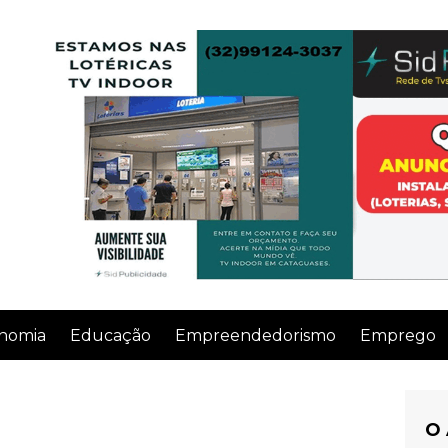
nomia
Educação
Empreendedorismo
Emprego
O 