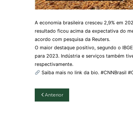
A economia brasileira cresceu 2,9% em 2023
resultado ficou acima da expectativa do m
acordo com pesquisa da Reuters.
O maior destaque positivo, segundo o IBGE
para 2023. Indústria e serviços também tiv
respectivamente.
Saiba mais no link da bio. #CNNBrasil 
Navegação
Anterior
de
Post