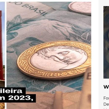
Wa
Fo
De