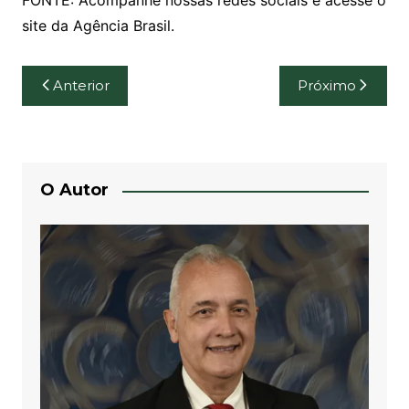
FONTE: Acompanhe nossas redes sociais e acesse o
site da Agência Brasil.
Navegação
Anterior
Próximo
de
Post
O Autor