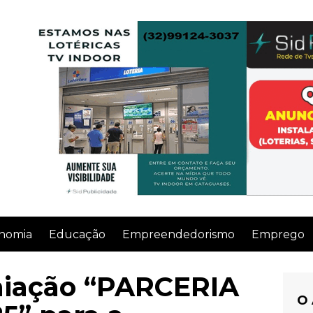
nomia
Educação
Empreendedorismo
Emprego
miação “PARCERIA
O 