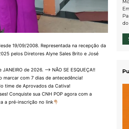
Mo
Em
Par
do
desde 19/09/2008. Representada na recepção da
5 pelos Diretores Alyne Sales Brito e José
 de JANEIRO de 2026. –> NÃO SE ESQUEÇA‼
Pu
io marcar com 7 dias de antecedência!
do time de Aprovados da Cativa!
ses! Conquiste sua CNH POP agora com a
a a pré-inscrição no link