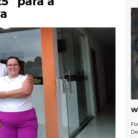
5” para a
va
Wa
Fo
De