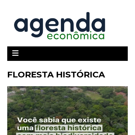
Ir
para
o
conteúdo
FLORESTA HISTÓRICA