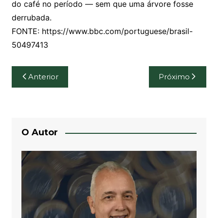
do café no período — sem que uma árvore fosse
derrubada.
FONTE: https://www.bbc.com/portuguese/brasil-
50497413
Navegação
Anterior
Próximo
de
Post
O Autor