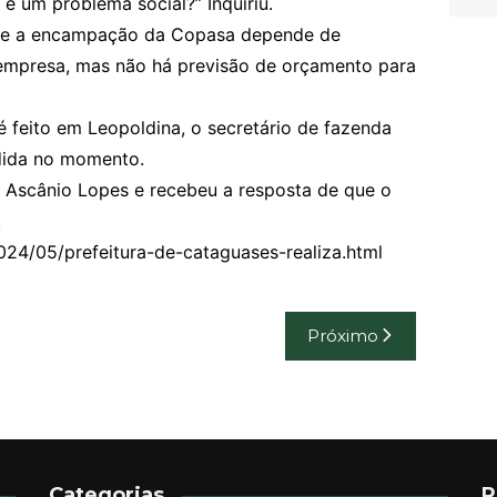
é um problema social?” Inquiriu.
que a encampação da Copasa depende de
 empresa, mas não há previsão de orçamento para
é feito em Leopoldina, o secretário de fazenda
dida no momento.
i Ascânio Lopes e recebeu a resposta de que o
.
24/05/prefeitura-de-cataguases-realiza.html
Próximo
Categorias
R