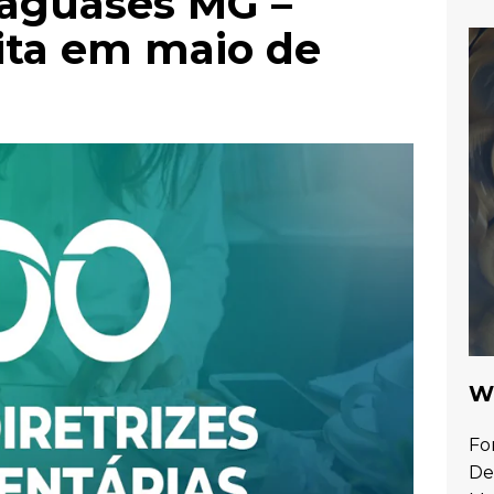
taguases MG –
ita em maio de
Wa
Fo
De