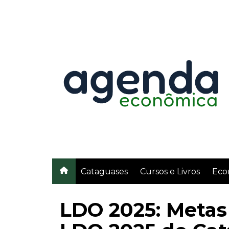
Ir
para
o
conteúdo
Cataguases
Cursos e Livros
Eco
LDO 2025: Metas 