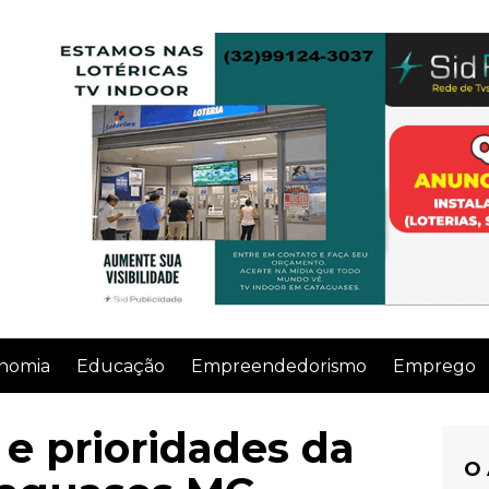
nomia
Educação
Empreendedorismo
Emprego
e prioridades da
O 