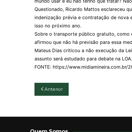
mundo usar e eu não tenho que tratar? Não 
Questionado, Ricardo Mattos esclareceu 
indenização prévia e contratação de nova
isso no próximo ano.
Sobre o transporte público gratuito, como 
afirmou que não há previsão para essa me
Mateus Dias criticou a não execução da Le
assunto será estudado para debate na LOA
FONTE: https://www.midiamineira.com.br/20
Navegação
Anterior
de
Post
Quem Somos