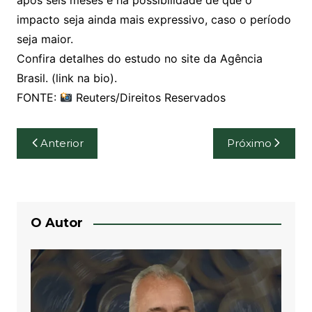
após seis meses e há possibilidade de que o
impacto seja ainda mais expressivo, caso o período
seja maior.
Confira detalhes do estudo no site da Agência
Brasil. (link na bio).
FONTE:
Reuters/Direitos Reservados
Navegação
Anterior
Próximo
de
Post
O Autor