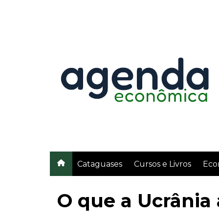
Ir
para
o
conteúdo
Cataguases
Cursos e Livros
Eco
O que a Ucrânia 