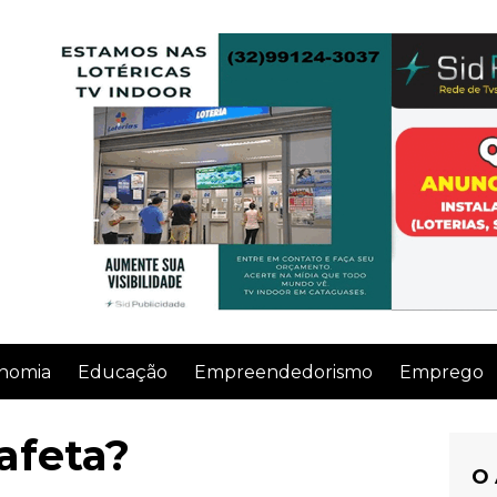
nomia
Educação
Empreendedorismo
Emprego
afeta?
O 