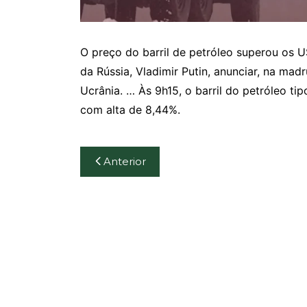
O preço do barril de petróleo superou os U
da Rússia, Vladimir Putin, anunciar, na ma
Ucrânia. … Às 9h15, o barril do petróleo t
com alta de 8,44%.
Navegação
Anterior
de
Post