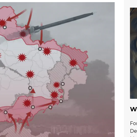
Wa
Fo
De