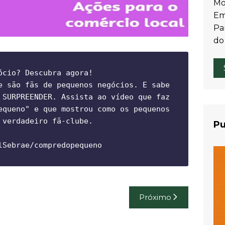
Mo
Em
Par
do
cio? Descubra agora!

e são fãs de pequenos negócios. E sabe 
 SURPREENDER. Assista ao vídeo que faz 
equeno" e que mostrou como os pequenos 
verdadeiro fã-clube. 

Pu
lSebrae/compredopequeno
Próximo