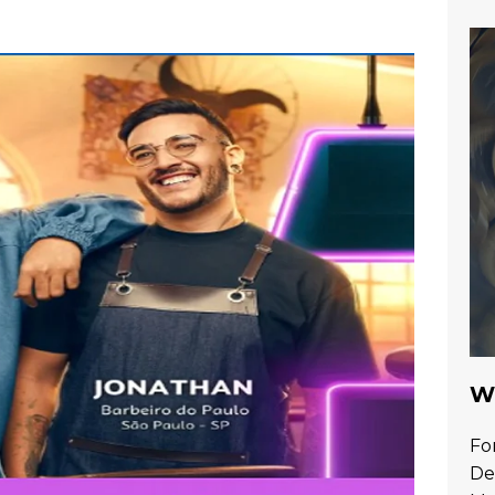
Wa
Fo
De