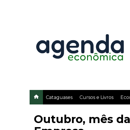
Ir
para
o
conteúdo
Cataguases
Cursos e Livros
Eco
Outubro, mês da