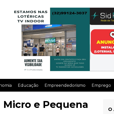
nomia
Educação
Empreendedorismo
Emprego
 Micro e Pequena
O 