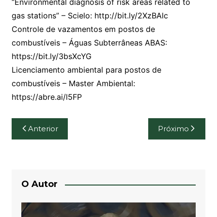
“Environmental diagnosis of risk areas related to
gas stations” – Scielo: http://bit.ly/2XzBAlc
Controle de vazamentos em postos de
combustíveis – Águas Subterrâneas ABAS:
https://bit.ly/3bsXcYG
Licenciamento ambiental para postos de
combustíveis – Master Ambiental:
https://abre.ai/l5FP
Navegação
Anterior
Próximo
de
Post
O Autor