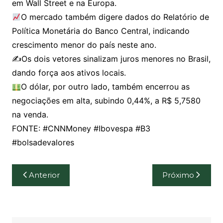
em Wall Street e na Europa.
O mercado também digere dados do Relatório de
Política Monetária do Banco Central, indicando
crescimento menor do país neste ano.
✍️Os dois vetores sinalizam juros menores no Brasil,
dando força aos ativos locais.
O dólar, por outro lado, também encerrou as
negociações em alta, subindo 0,44%, a R$ 5,7580
na venda.
FONTE: #CNNMoney #Ibovespa #B3
#bolsadevalores
Navegação
Anterior
Próximo
de
Post