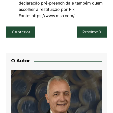
declaração pré-preenchida e também quem
escolher a restituição por Pix
Fonte: https://www.msn.com/
Navegação
Anterior
Próximo
de
Post
O Autor