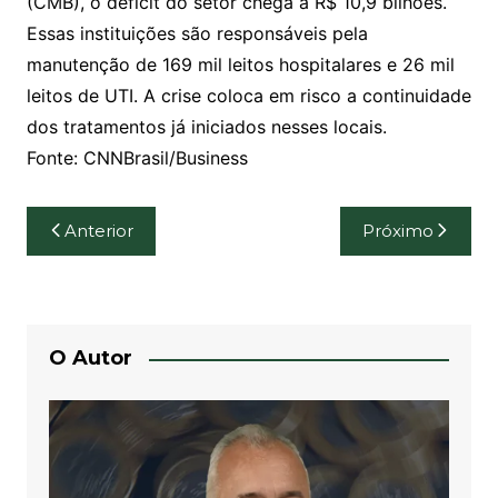
(CMB), o déficit do setor chega a R$ 10,9 bilhões.
Essas instituições são responsáveis pela
manutenção de 169 mil leitos hospitalares e 26 mil
leitos de UTI. A crise coloca em risco a continuidade
dos tratamentos já iniciados nesses locais.
Fonte: CNNBrasil/Business
Navegação
Anterior
Próximo
de
Post
O Autor