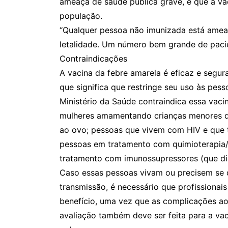
ameaça de saúde pública grave, e que a va
população.
“Qualquer pessoa não imunizada está ameaç
letalidade. Um número bem grande de pacie
Contraindicações
A vacina da febre amarela é eficaz e segura
que significa que restringe seu uso às pe
Ministério da Saúde contraindica essa vaci
mulheres amamentando crianças menores de
ao ovo; pessoas que vivem com HIV e que
pessoas em tratamento com quimioterapia/ 
tratamento com imunossupressores (que di
Caso essas pessoas vivam ou precisem se d
transmissão, é necessário que profissionai
benefício, uma vez que as complicações a
avaliação também deve ser feita para a v