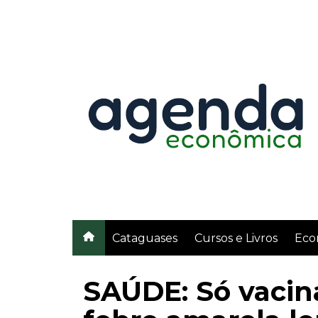
Ir
para
o
conteúdo
Cataguases
Cursos e Livros
Eco
SAÚDE: Só vaci