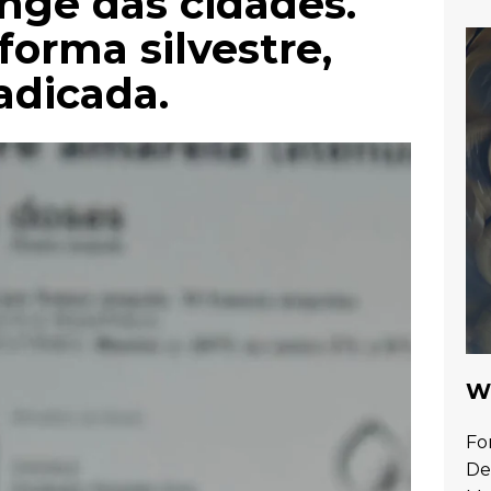
nge das cidades.
orma silvestre,
adicada.
Wa
Fo
De