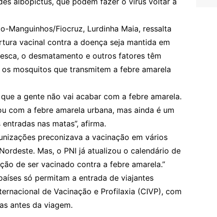
es albopictus, que podem fazer o vírus voltar a
o-Manguinhos/Fiocruz, Lurdinha Maia, ressalta
rtura vacinal contra a doença seja mantida em
pesca, o desmatamento e outros fatores têm
 os mosquitos que transmitem a febre amarela
a que a gente não vai acabar com a febre amarela.
ou com a febre amarela urbana, mas ainda é um
 entradas nas matas”, afirma.
unizações preconizava a vacinação em vários
Nordeste. Mas, o PNI já atualizou o calendário de
ção de ser vacinado contra a febre amarela.”
aíses só permitam a entrada de viajantes
ternacional de Vacinação e Profilaxia (CIVP), com
ias antes da viagem.