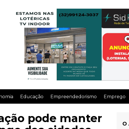
nomia
Educação
Empreendedorismo
Emprego
nação pode manter
O 