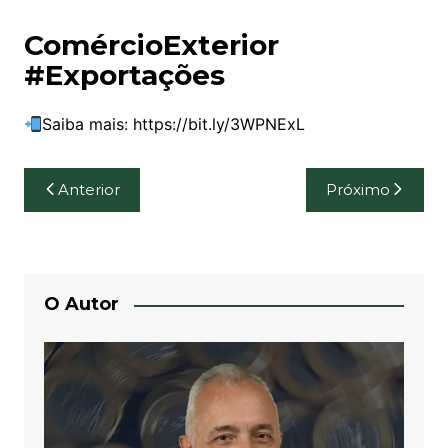
ComércioExterior
#Exportações
Saiba mais: https://bit.ly/3WPNExL
Navegação
Anterior
Próximo
de
Post
O Autor