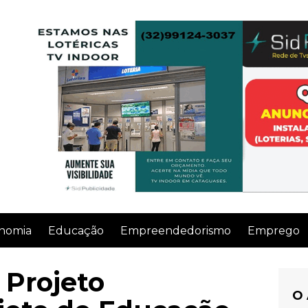
nomia
Educação
Empreendedorismo
Emprego
Projeto
O 