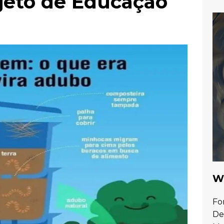
jeto de Educação
Wa
Fo
De