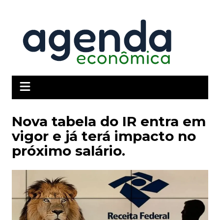
Ir
para
o
conteúdo
Nova tabela do IR entra em
vigor e já terá impacto no
próximo salário.