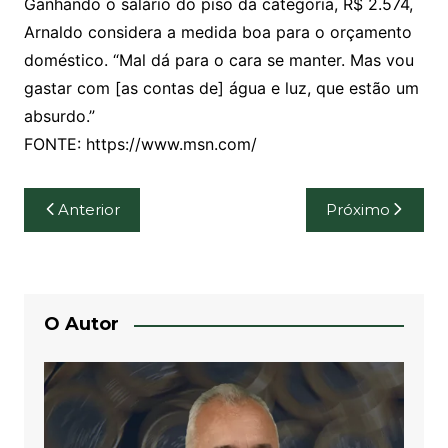
Ganhando o salário do piso da categoria, R$ 2.574,
Arnaldo considera a medida boa para o orçamento
doméstico. “Mal dá para o cara se manter. Mas vou
gastar com [as contas de] água e luz, que estão um
absurdo.”
FONTE: https://www.msn.com/
Navegação
Anterior
Próximo
de
Post
O Autor