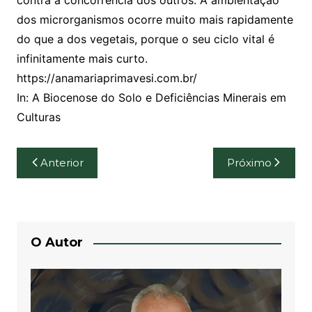
contra a concorrência dos outros. A ambientação
dos microrganismos ocorre muito mais rapidamente
do que a dos vegetais, porque o seu ciclo vital é
infinitamente mais curto.
https://anamariaprimavesi.com.br/
In: A Biocenose do Solo e Deficiências Minerais em
Culturas
Navegação
Anterior
Próximo
de
Post
O Autor