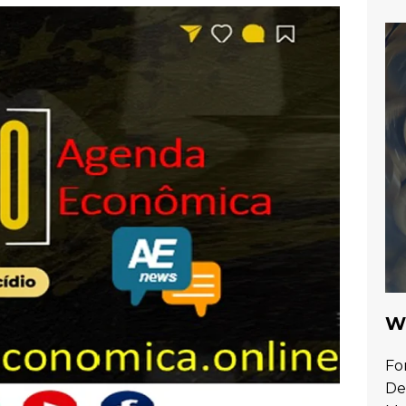
Wa
Fo
De