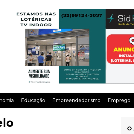
nomia
Educação
Empreendedorismo
Emprego
lo
O 