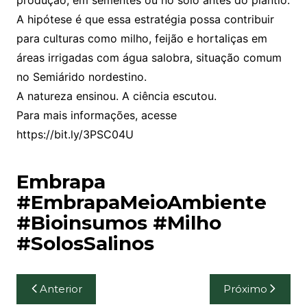
produção, em sementes ou no solo antes do plantio.
A hipótese é que essa estratégia possa contribuir
para culturas como milho, feijão e hortaliças em
áreas irrigadas com água salobra, situação comum
no Semiárido nordestino.
A natureza ensinou. A ciência escutou.
Para mais informações, acesse
https://bit.ly/3PSC04U
Embrapa
#EmbrapaMeioAmbiente
#Bioinsumos #Milho
#SolosSalinos
Navegação
Anterior
Próximo
de