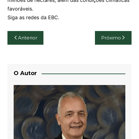
milhões de hectares, além das condições climáticas
favoráveis.
Siga as redes da EBC.
Navegação
Anterior
Próximo
de
Post
O Autor