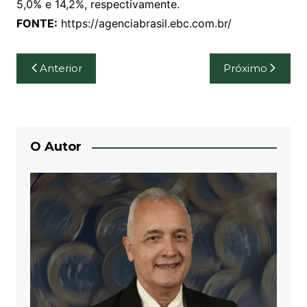
5,0% e 14,2%, respectivamente.
FONTE:
https://agenciabrasil.ebc.com.br/
Navegação
Anterior
Próximo
de
Post
O Autor