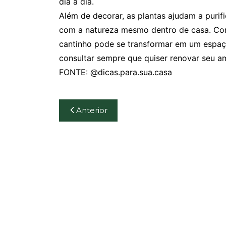
dia a dia.
Além de decorar, as plantas ajudam a purif
com a natureza mesmo dentro de casa. Com
cantinho pode se transformar em um espaço
consultar sempre que quiser renovar seu a
FONTE: @dicas.para.sua.casa
Navegação
Anterior
de
Post