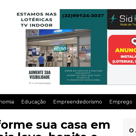
nomia
Educação
Empreendedorismo
Emprego
forme sua casa em
O 