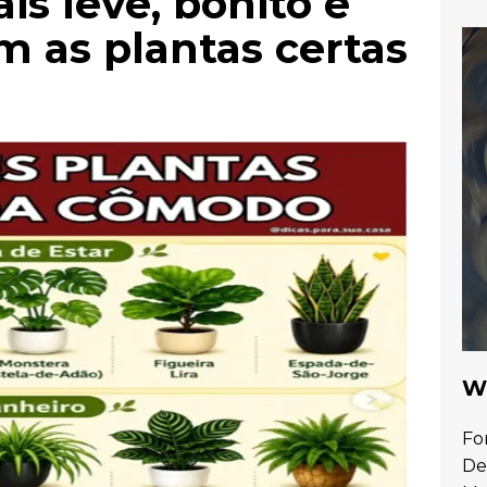
s leve, bonito e
m as plantas certas
Wa
Fo
De